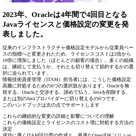
2023年、Oracleは4年間で4回目となる
Javaライセンスと価格設定の変更を発
表しました。
従来のインフラストラクチャ価格設定モデルから従業員ベー
スの指標へと変更されたため、ライセンスコストは2倍から
10倍に増加しました（ほとんどの顧客の場合）。多くの組織
は、継続して支払うか、それとも切り替えて節約するかの選
択に迫られています。
情報技術資産管理（ITAM）担当者には、こうした価格設定
高騰に対処するための6つの選択肢があります。Oracleを無
視する、Oracleと交渉する、諦めて払う、Javaを削除する、
または別のJavaプロバイダーに切り替えるの6つです。
このハンドブックは次の点でサポートします
これらの継続的な変更の詳細と影響についての理解
これらの価格設定とライセンスのコスト増に対処する方法の
決定
成功に導くITAM設計図の作成と、最適なOpenJDKソリュー