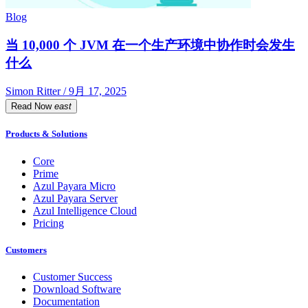
Blog
当 10,000 个 JVM 在一个生产环境中协作时会发生
什么
Simon Ritter / 9月 17, 2025
Read Now
east
Products & Solutions
Core
Prime
Azul Payara Micro
Azul Payara Server
Azul Intelligence Cloud
Pricing
Customers
Customer Success
Download Software
Documentation