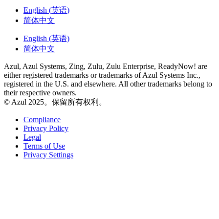
English
(
英语
)
简体中文
English
(
英语
)
简体中文
Azul, Azul Systems, Zing, Zulu, Zulu Enterprise, ReadyNow! are
either registered trademarks or trademarks of Azul Systems Inc.,
registered in the U.S. and elsewhere. All other trademarks belong to
their respective owners.
© Azul 2025。保留所有权利。
Compliance
Privacy Policy
Legal
Terms of Use
Privacy Settings