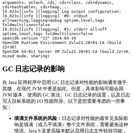
arguments, attach, cds, cds+class, cds+dynamic, 
cds+hashtables, cds+heap,...

[0.023s][info ][logging] Log output configuration:

[0.023s][info ][logging]  #0: stdout 
all=warning,logging=debug uptime,level,tags 
foldmultilines=false

[0.023s][info ][logging]  #1: stderr all=off 
uptime,level,tags foldmultilines=false

openjdk version "22" 2024-03-19

OpenJDK Runtime Environment Zulu22.28+91-CA (build 
22+36)

OpenJDK 64-Bit Server VM Zulu22.28+91-CA (build 22+36, 
mixed mode, sharing)
GC 日志记录的影响
在 Java 应用程序中启用 GC 日志记录对性能的影响通常微乎
其微，在现代 JVM 中更是如此。但是，具体影响可能会因
JVM 版本、使用的 GC 算法、GC 日志记录的设置，以及日志
写入目标系统的 I/O 性能而异。以下是您需要考虑的一些事
实：
填满文件系统的风险：
日志记录对性能的最常见实际影
响是填满（或几乎填满）整个文件系统，需要避免这种
情况。Java 9 及更高版本默认启用日志文件轮转功能，