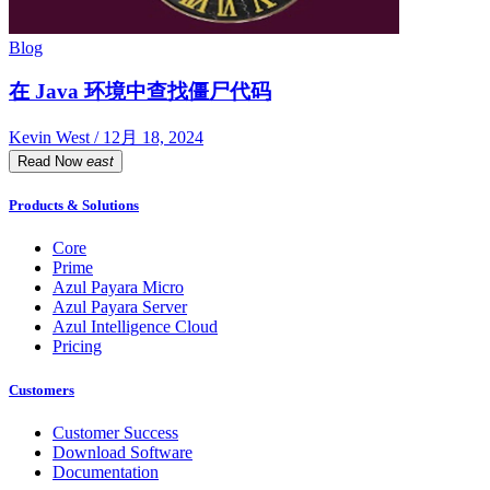
Blog
在 Java 环境中查找僵尸代码
Kevin West / 12月 18, 2024
Read Now
east
Products & Solutions
Core
Prime
Azul Payara Micro
Azul Payara Server
Azul Intelligence Cloud
Pricing
Customers
Customer Success
Download Software
Documentation