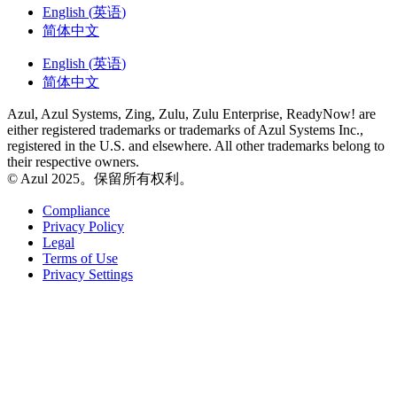
English
(
英语
)
简体中文
English
(
英语
)
简体中文
Azul, Azul Systems, Zing, Zulu, Zulu Enterprise, ReadyNow! are
either registered trademarks or trademarks of Azul Systems Inc.,
registered in the U.S. and elsewhere. All other trademarks belong to
their respective owners.
© Azul 2025。保留所有权利。
Compliance
Privacy Policy
Legal
Terms of Use
Privacy Settings