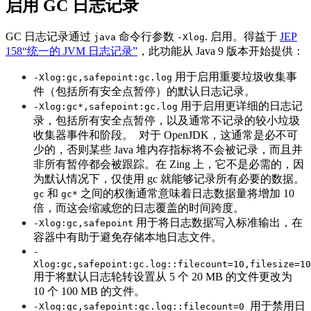
启用 GC 日志记录
GC 日志记录通过
命令行参数
. 启用。得益于
JEP
java
-Xlog
158“统一的 JVM 日志记录”
，此功能从 Java 9 版本开始提供：
用于启用重要垃圾收集事
-Xlog:gc,safepoint:gc.log
件（包括所有安全点暂停）的默认日志记录。
用于启用更详细的日志记
-Xlog:gc*,safepoint:gc.log
录，包括所有安全点暂停，以及通常不记录的较小垃圾
收集器事件和阶段。 对于 OpenJDK，这通常是必不可
少的，否则某些 Java 堆内存指标将不会被记录，而且并
非所有暂停都会被跟踪。在 Zing 上，它不是必需的，因
为默认情况下，仅使用 gc 就能够记录所有必要的数据。
和
之间的权衡通常意味着日志数据量将增加 10
gc
gc*
倍，而这会缩减您的日志覆盖的时间跨度。
用于将日志数据写入标准输出，在
-Xlog:gc,safepoint
容器中有助于避免存储本地日志文件。
-
Xlog:gc,safepoint:gc.log::filecount=10,filesize=10
用于将默认日志轮转设置从 5 个 20 MB 的文件更改为
10 个 100 MB 的文件。
用于禁用日
-Xlog:gc,safepoint:gc.log::filecount=0