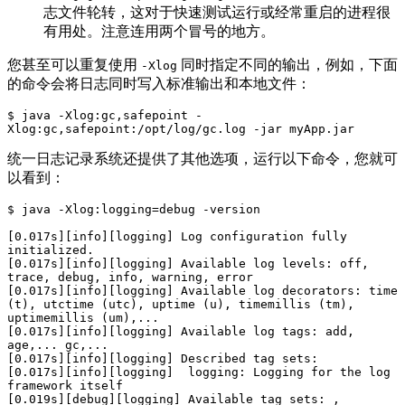
志文件轮转，这对于快速测试运行或经常重启的进程很
有用处。注意连用两个冒号的地方。
您甚至可以重复使用
同时指定不同的输出，例如，下面
-Xlog
的命令会将日志同时写入标准输出和本地文件：
$ java -Xlog:gc,safepoint -
Xlog:gc,safepoint:/opt/log/gc.log -jar myApp.jar
统一日志记录系统还提供了其他选项，运行以下命令，您就可
以看到：
$ java -Xlog:logging=debug -version

[0.017s][info][logging] Log configuration fully 
initialized.

[0.017s][info][logging] Available log levels: off, 
trace, debug, info, warning, error

[0.017s][info][logging] Available log decorators: time 
(t), utctime (utc), uptime (u), timemillis (tm), 
uptimemillis (um),...

[0.017s][info][logging] Available log tags: add, 
age,... gc,...

[0.017s][info][logging] Described tag sets:

[0.017s][info][logging]  logging: Logging for the log 
framework itself

[0.019s][debug][logging] Available tag sets: , 