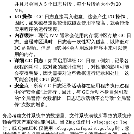
并且只会写入 5 个日志片段，每个片段的大小为 20
MB。
I/O
操作
：GC 日志直接写入磁盘。这会产生 I/O 操作，
因此，如果磁盘速度较慢或磁盘使用率较高，就会拖慢
应用程序的运行速度。
内存缓冲
：现代 JVM 通常会使用内存缓冲区存放 GC 日
志。当缓冲区满时，日志会一次性写入磁盘，以降低对
I/O 的影响。但是，缓冲区会占用应用程序本来可以使
用的内存。
详细
GC
日志
：如果启用详细 GC 日志（例如，记录各
线程的耗时，或对象的统计信息），对性能的影响可能
会变得明显，因为需要对这些数据进行记录和处理，这
可能会消耗 CPU 资源。
安全点
：所有 GC 日志记录活动都在应用程序执行过程
中的“安全点”上进行，因此，与 GC 活动本身自然引发
的“全局暂停”次数相比，日志记录活动不会导致“全局暂
停”次数的增多。
务必考虑文件系统中的数据量。文件系统满载所导致的系统停
顿会带来严重的性能问题。当 Zing 仅使用
-Xlog:gc:gc.log
时，或 OpenJDK 仅使用
时，您
-Xlog:gc,safepoint:gc.log