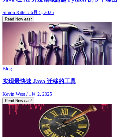
Simon Ritter / 6月 5, 2025
Read Now
east
Blog
实现最快速 Java 迁移的工具
Kevin West / 1月 2, 2025
Read Now
east