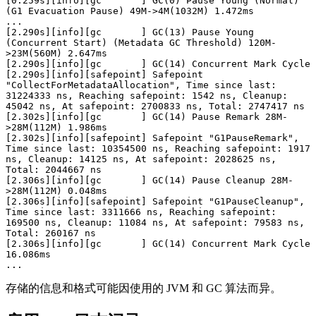
[0.259s][info][gc       ] GC(0) Pause Young (Normal) 
(G1 Evacuation Pause) 49M->4M(1032M) 1.472ms

...

[2.290s][info][gc       ] GC(13) Pause Young 
(Concurrent Start) (Metadata GC Threshold) 120M-
>23M(560M) 2.647ms

[2.290s][info][gc       ] GC(14) Concurrent Mark Cycle

[2.290s][info][safepoint] Safepoint 
"CollectForMetadataAllocation", Time since last: 
31224333 ns, Reaching safepoint: 1542 ns, Cleanup: 
45042 ns, At safepoint: 2700833 ns, Total: 2747417 ns

[2.302s][info][gc       ] GC(14) Pause Remark 28M-
>28M(112M) 1.986ms

[2.302s][info][safepoint] Safepoint "G1PauseRemark", 
Time since last: 10354500 ns, Reaching safepoint: 1917 
ns, Cleanup: 14125 ns, At safepoint: 2028625 ns, 
Total: 2044667 ns

[2.306s][info][gc       ] GC(14) Pause Cleanup 28M-
>28M(112M) 0.048ms

[2.306s][info][safepoint] Safepoint "G1PauseCleanup", 
Time since last: 3311666 ns, Reaching safepoint: 
169500 ns, Cleanup: 11084 ns, At safepoint: 79583 ns, 
Total: 260167 ns

[2.306s][info][gc       ] GC(14) Concurrent Mark Cycle 
16.086ms

...
存储的信息和格式可能因使用的 JVM 和 GC 算法而异。