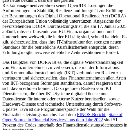
gab heute bekannt, dass die integrierten
Risikomanagementverfahren seiner OpenJDK-Lösungen die
Anforderungen an Stabilität, Resilienz und Integrität zur Erfüllung
der Bestimmungen des Digital Operational Resilience Act (DORA)
der Europäischen Union vollständig unterstützen. Angesichts der
bevorstehenden DORA-Durchsetzungsfrist, die am 17. Januar 2025
abläuft, müssen Tausende von EU-Finanzorganisationen und
Unternehmen weltweit, die in der EU tätig sind, schnell handeln. Es
gilt, sicherzustellen, dass ihre IT-Infrastruktur den strengen neuen
Standards für die betriebliche Ausfallsicherheit entspricht, deren
Erfüllung möglicherweise erhebliche Zeitinvestitionen erfordert.
Das Hauptziel von DORA ist es, die digitale Widerstandsfähigkeit
von Finanzunternehmen zu verbessern, die mit der Informations-
und Kommunikationstechnologie (IKT) verbundenen Risiken zu
verringern und sicherzustellen, dass Finanzunternehmen allen Arten
von IKT-bezogenen Störungen standhalten, darauf reagieren und
sich davon erholen können. Dazu gehören Risiken von IKT-
Dienstleistern, die über IKT-Systeme digitale Dienste und
Datendienste für interne oder externe Nutzer bereitstellen, sowie
Hardware-Dienste und technische Unterstützung durch Software-
Updates. Java ist die Programmiersprache der Wahl für die
Finanzdienstleistungsbranche. Laut dem
FINOS-Bericht „State of
Open Source in Financial Services“ aus dem Jahr 2022
sind 51
Prozent des Codes innerhalb des Finanzdienstleistungsdatensatzes in