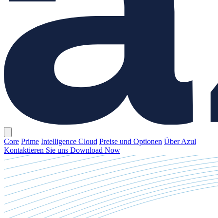
Core
Prime
Intelligence Cloud
Preise und Optionen
Über Azul
Kontaktieren Sie uns
Download Now