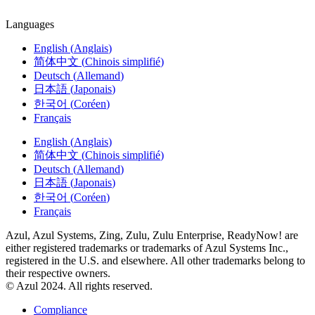
Languages
English
(
Anglais
)
简体中文
(
Chinois simplifié
)
Deutsch
(
Allemand
)
日本語
(
Japonais
)
한국어
(
Coréen
)
Français
English
(
Anglais
)
简体中文
(
Chinois simplifié
)
Deutsch
(
Allemand
)
日本語
(
Japonais
)
한국어
(
Coréen
)
Français
Azul, Azul Systems, Zing, Zulu, Zulu Enterprise, ReadyNow! are
either registered trademarks or trademarks of Azul Systems Inc.,
registered in the U.S. and elsewhere. All other trademarks belong to
their respective owners.
© Azul 2024. All rights reserved.
Compliance