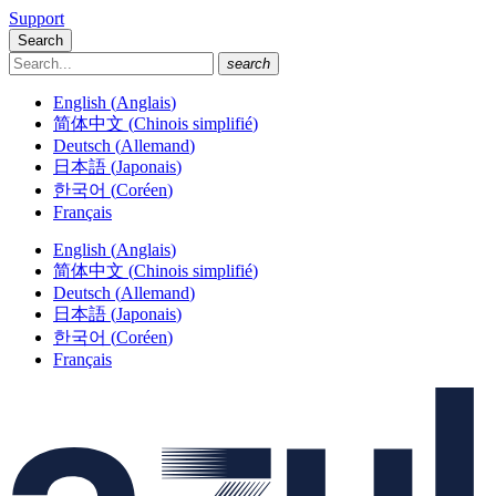
Support
Search
search
English
(
Anglais
)
简体中文
(
Chinois simplifié
)
Deutsch
(
Allemand
)
日本語
(
Japonais
)
한국어
(
Coréen
)
Français
English
(
Anglais
)
简体中文
(
Chinois simplifié
)
Deutsch
(
Allemand
)
日本語
(
Japonais
)
한국어
(
Coréen
)
Français