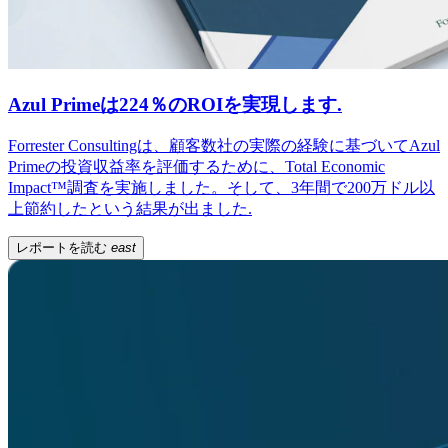
Azul Primeは224％のROIを実現します.
Forrester Consultingは、顧客数社の実際の経験に基づいてAzul
Primeの投資収益率を評価するために、Total Economic
Impact™調査を実施しました。そして、3年間で200万ドル以
上節約したという結果が出ました.
レポートを読む
east