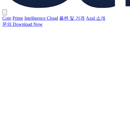
Core
Prime
Intelligence Cloud
플랜 및 가격
Azul 소개
문의
Download Now