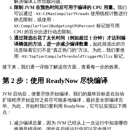
解决编译工作负载问题。
限制
JVM
在预热时间后可用于编译的
CPU
用量。
我们
可以通过
使用线程计数进行
-XX:CIMaxCompilerThreads
静态限制，或使用
-
标记按可用
XX:CompilerTier2BudgetingCPUPercent
CPU 的百分比进行动态限制。
通过筛选出花了太长时间（例如超过
1
分钟）才达到编
译阈值的方法，进一步减少编译数量，
如此筛选出的方
法意味着它们不是“真正热门的”方法。为此，我们要使
用
标记。
-XX:TopTierCompileThresholdTriggerMillis
接下来，我们逐一详细了解这些方面，查看每一步的效果。
第 2 步：使用 ReadyNow 尽快编译
JVM 启动后，便要尽快开始编译。我们的最终目标是在自动
扩缩程序开始监控之前尽可能多地编译，最好是全部编译完
毕。为此，开始时我们要利用 ReadyNow，它可以实现以下两
点：
减少编译总量，因为 JVM 已经从上一次运行中知道哪些
推测是错误的，因此在后续运行中可以完全跳过。