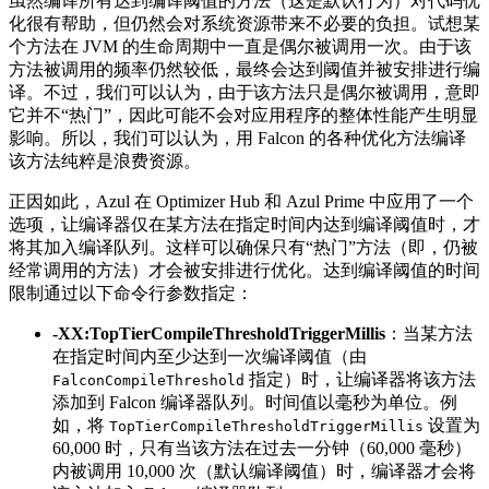
虽然编译所有达到编译阈值的方法（这是默认行为）对代码优
化很有帮助，但仍然会对系统资源带来不必要的负担。试想某
个方法在 JVM 的生命周期中一直是偶尔被调用一次。由于该
方法被调用的频率仍然较低，最终会达到阈值并被安排进行编
译。不过，我们可以认为，由于该方法只是偶尔被调用，意即
它并不“热门”，因此可能不会对应用程序的整体性能产生明显
影响。所以，我们可以认为，用 Falcon 的各种优化方法编译
该方法纯粹是浪费资源。
正因如此，Azul 在 Optimizer Hub 和 Azul Prime 中应用了一个
选项，让编译器仅在某方法在指定时间内达到编译阈值时，才
将其加入编译队列。这样可以确保只有“热门”方法（即，仍被
经常调用的方法）才会被安排进行优化。达到编译阈值的时间
限制通过以下命令行参数指定：
-XX:TopTierCompileThresholdTriggerMillis
：当某方法
在指定时间内至少达到一次编译阈值（由
指定）时，让编译器将该方法
FalconCompileThreshold
添加到 Falcon 编译器队列。时间值以毫秒为单位。例
如，将
设置为
TopTierCompileThresholdTriggerMillis
60,000 时，只有当该方法在过去一分钟（60,000 毫秒）
内被调用 10,000 次（默认编译阈值）时，编译器才会将