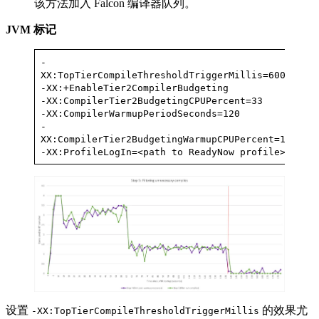
该方法加入 Falcon 编译器队列。
JVM
标记
-
XX:TopTierCompileThresholdTriggerMillis=60000
-XX:+EnableTier2CompilerBudgeting
-XX:CompilerTier2BudgetingCPUPercent=33
-XX:CompilerWarmupPeriodSeconds=120
-
XX:CompilerTier2BudgetingWarmupCPUPercent=100
-XX:ProfileLogIn=<path to ReadyNow profile>
设置
的效果尤
-XX:TopTierCompileThresholdTriggerMillis