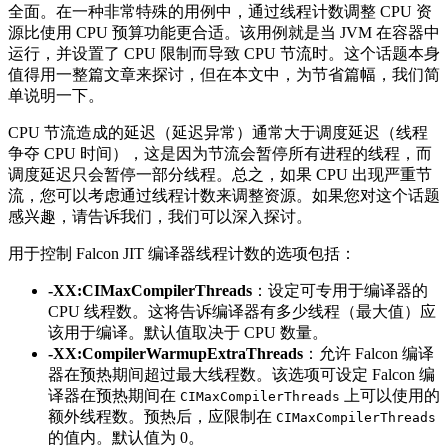
全面。在一种非常特殊的用例中，通过线程计数调整 CPU 资
源比使用 CPU 预算功能更合适。该用例就是当 JVM 在容器中
运行，并设置了 CPU 限制而导致 CPU 节流时。这个话题本身
值得用一整篇文章来探讨，但在本文中，为节省篇幅，我们简
单说明一下。
CPU 节流造成的延迟（延迟异常）通常大于调度延迟（线程
争夺 CPU 时间），这是因为节流会暂停所有进程的线程，而
调度延迟只会暂停一部分线程。总之，如果 CPU 出现严重节
流，您可以考虑通过线程计数来调整资源。如果您对这个话题
感兴趣，请告诉我们，我们可以深入探讨。
用于控制 Falcon JIT 编译器线程计数的选项包括：
-XX:CIMaxCompilerThreads
：设定可专用于编译器的
CPU 线程数。这将告诉编译器有多少线程（最大值）应
该用于编译。默认值取决于 CPU 数量。
-XX:CompilerWarmupExtraThreads
：允许 Falcon 编译
器在预热期间超过最大线程数。该选项可设定 Falcon 编
译器在预热期间在
上可以使用的
CIMaxCompilerThreads
额外线程数。预热后，应限制在
CIMaxCompilerThreads
的值内。默认值为 0。