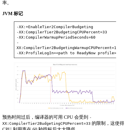
率。
JVM
标记
-XX:+EnableTier2CompilerBudgeting
-XX:CompilerTier2BudgetingCPUPercent=33
-XX:CompilerWarmupPeriodSeconds=60
-
XX:CompilerTier2BudgetingWarmupCPUPercent=100
-XX:ProfileLogIn=<path to ReadyNow profile>
预热时间过后，编译器的可用 CPU 会受到
-
的限制，这使得
XX:CompilerTier2BudgetingCPUPercent=33
CPU 利用率在 60 秒指标后大大降低。